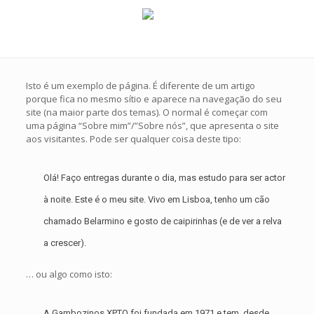
Isto é um exemplo de página. É diferente de um artigo
porque fica no mesmo sítio e aparece na navegação do seu
site (na maior parte dos temas). O normal é começar com
uma página “Sobre mim”/”Sobre nós”, que apresenta o site
aos visitantes. Pode ser qualquer coisa deste tipo:
Olá! Faço entregas durante o dia, mas estudo para ser actor
à noite. Este é o meu site. Vivo em Lisboa, tenho um cão
chamado Belarmino e gosto de caipirinhas (e de ver a relva
a crescer).
… ou algo como isto:
A Gambozinos XPTO foi fundada em 1971 e tem, desde